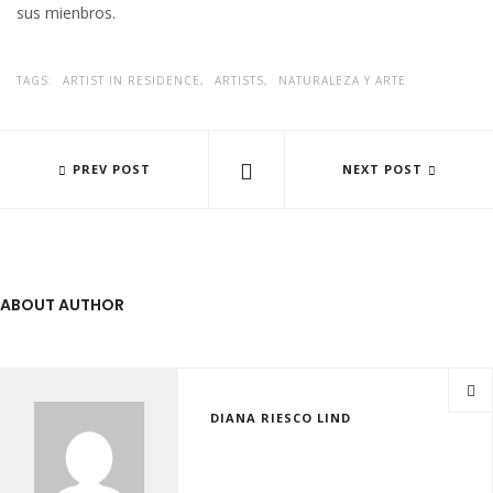
sus mienbros.
TAGS:
ARTIST IN RESIDENCE,
ARTISTS,
NATURALEZA Y ARTE
ARTISTA EVY JOKHOV, RESIDENCIA 2022 - ARTE 2023
PREV POST
TIERRA PARA HABITAR
NEXT POST
ABOUT AUTHOR
DIANA RIESCO LIND