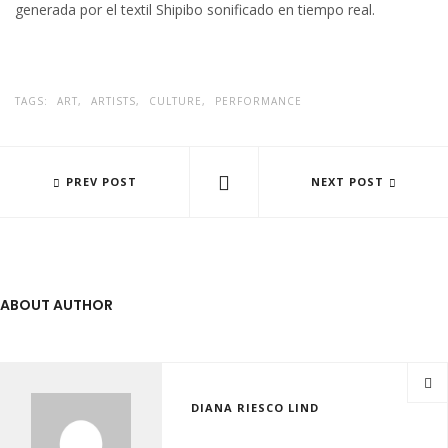
generada por el textil Shipibo sonificado en tiempo real.
TAGS:
ART,
ARTISTS,
CULTURE,
PERFORMANCE
BIA - RONINPU: RÍO SAGRADO DE LAS CONSTELACIONES
PREV POST
BIA -ENMENDAR
NEXT POST
ABOUT AUTHOR
DIANA RIESCO LIND