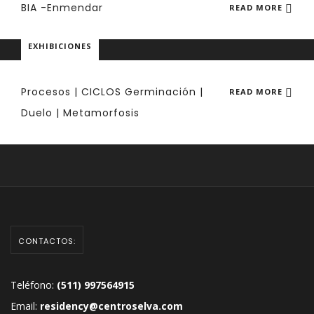
BIA -Enmendar
READ MORE
EXHIBICIONES
Procesos | CICLOS Germinación |
READ MORE
Duelo | Metamorfosis
CONTACTOS:
Teléfono:
(511) 997564915
Email:
residency@centroselva.com