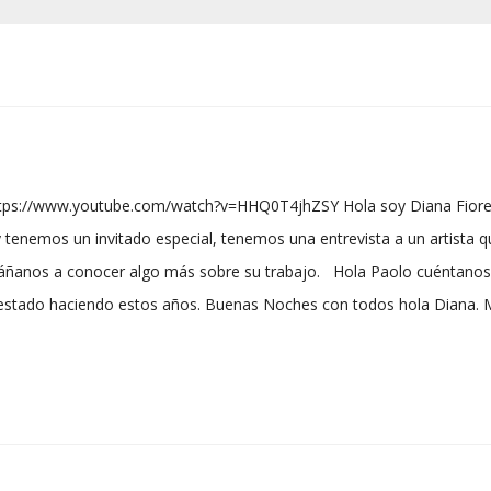
ttps://www.youtube.com/watch?v=HHQ0T4jhZSY Hola soy Diana Fiorella
Hoy tenemos un invitado especial, tenemos una entrevista a un artist
ñanos a conocer algo más sobre su trabajo. Hola Paolo cuéntanos 
estado haciendo estos años. Buenas Noches con todos hola Diana. Mi