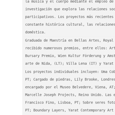
la música y el cuerpo mediante el empleo de 
investigación que explora las relaciones soc
participativos. Los proyectos más recientes 
constante histórica cultural, las relaciones
doméstica.
Graduada de Maestría en Bellas Artes, Royal 
recibido numerosos premios, entre ellos: Art
Bursary Premio, Wien Kultur Förderung y Amst
arte de Nida, (LT); Villa Lena (IT) y Yarat
Los proyectos individuales incluyen: Uma Cob
PT; Cargado de piedras, Lily Brooke, Londres
encargado por el Museo Belvedere, Viena, AT;
Marcelle Joseph Projects, Reino Unido. Las e
Francisco Fino, Lisboa, PT; Sobre seres foto
PT; Boundary Layers, Yarat Contemporary Art 