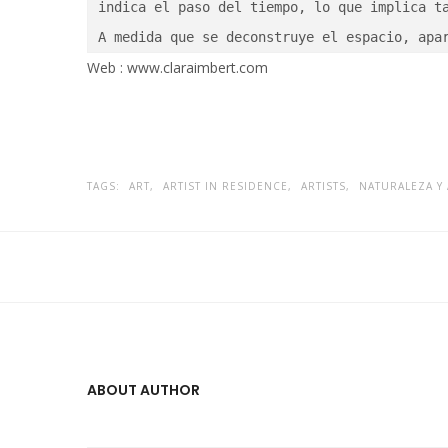
indica el paso del tiempo, lo que implica ta
A medida que se deconstruye el espacio, apa
Web :
www.claraimbert.com
TAGS:
ART,
ARTIST IN RESIDENCE,
ARTISTS,
NATURALEZA Y 
ABOUT AUTHOR